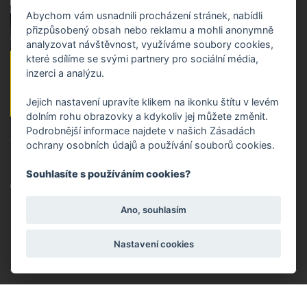
Abychom vám usnadnili procházení stránek, nabídli
přizpůsobený obsah nebo reklamu a mohli anonymně
analyzovat návštěvnost, využíváme soubory cookies,
které sdílíme se svými partnery pro sociální média,
Detail
inzerci a analýzu.
reference
Jejich nastavení upravíte klikem na ikonku štítu v levém
dolním rohu obrazovky a kdykoliv jej můžete změnit.
Podrobnější informace najdete v našich Zásadách
ODSÁVÁNÍ EMISE Z VÝROBY PLASTŮ
ochrany osobních údajů a používání souborů cookies.
Souhlasíte s používáním cookies?
Odvětví realizace:
Kouř a dým
Ano, souhlasím
Rok realizace:
2019
Nastavení cookies