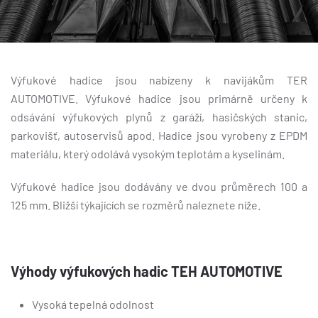
Výfukové hadice jsou nabízeny k navijákům TER
AUTOMOTIVE. Výfukové hadice jsou primárně určeny k
odsávání výfukových plynů z garáží, hasičských stanic,
parkovišť, autoservisů apod. Hadice jsou vyrobeny z EPDM
materiálu, který odolává vysokým teplotám a kyselinám.
Výfukové hadice jsou dodávány ve dvou průměrech 100 a
125 mm. Bližší týkajících se rozměrů naleznete níže.
Výhody výfukových hadic TEH AUTOMOTIVE
Vysoká tepelná odolnost