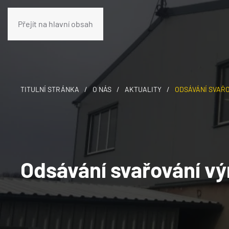
+420 724
info@tigeng.cz
Přejít na hlavní obsah
TITULNÍ STRÁNKA
O NÁS
AKTUALITY
ODSÁVÁNÍ SVAŘO
Odsávání svařování vý