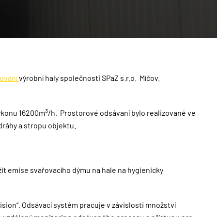
řování
výrobní haly společnosti SPaZ s.r.o. Míčov.
3
výkonu 16200m
/h. Prostorové odsávaní bylo realizované ve
ráhy a stropu objektu.
it emise svařovacího dýmu na hale na hygienicky
ion“. Odsávací systém pracuje v závislosti množství