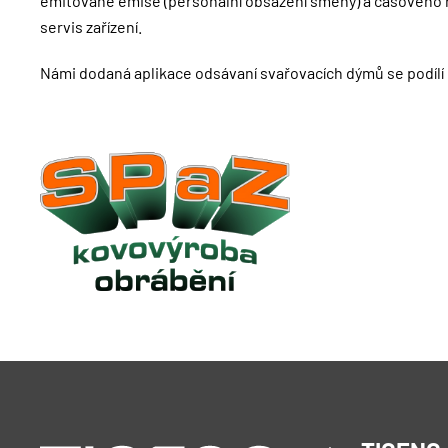
emitované emise (personální obsazení směny) a časového r
servis zařízení.
Námi dodaná aplikace odsávaní svařovacích dýmů se podílí