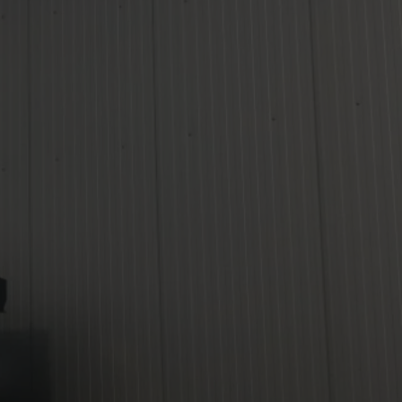
ání
Chlazení
Vytápění
Další služby
Projekce
Reference
Kontakt