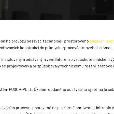
ebního provozu odsávací technologii prostorového
odsávaní sva
vařovaných konstrukcí do průmyslu zpracování stavebních hmot.
 FS s instalovaným odsávaným ventilátorem o vzduchotechnickém 
se projektovaly a přizpůsobovaly technickému řešení jeřábové d
 systém PUSCH-PULL. Úkolem dodaného odsávacího systému je sníž
vacího procesu, postavené na platformě hardware „Unitronic Vis