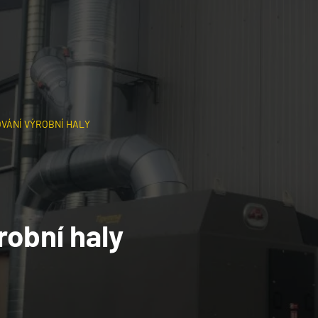
 335 592
O nás
Odsáv
VÁNÍ VÝROBNÍ HALY
robní haly