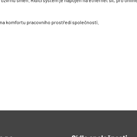
ozvrhu směn. Řídicí systém je napojen na ethernet síť, pro onli
 na komfortu pracovního prostředí společnosti.